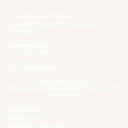
CTY TNHH CÔNG NGHIỆP THỜI ĐẠI
Tel:02862672277-62682277 Fax:02862672266
MST:0309286611
Thời gian hoạt động
:
- Sáng từ:8:00 - 12:00
- Chiều từ: 13:00 - 17:00
- (Chủ nhật không làm việc)
VĂN PHÒNG GIAO DỊCH
298/1 Lê Văn Quới, KP.24, P.Bình Trị Đông, TP. Hồ Chí
Minh, Việt Nam
TƯ VẤN ĐẶT HÀNG
-
Hotline
: 0938 67 67 46
-
Góp ý dịch vụ
: 0938676746