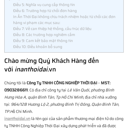
Điều 5: Nghĩa vụ cung cấp thông tin
Điều 6: Trường hợp từ chối đơn hàng
In Ấn Thời Đại không chịu trách nhiệm hoặc từ chối các đơn
hàng vi phạm các mục sau:
Điều 7: Về can thiệp hệ thống, cấu trúc dữ liệu
Điều 8: Các trường hợp nghiêm cấm
Điều 9: Cam kết bảo mật thông tin
Điều 10: Điều khoản bổ sung
Chào mừng Quý Khách Hàng đến
với
inanthoidai.
vn
Chúng tôi là
Công Ty TNHH CÔNG NGHIỆP THỜI ĐẠI
–
MST:
0903286611
. Có địa chỉ công ty tại
Lê Văn Quới, phường Bình
Hưng Hòa A, quận Bình Tân, Tp Hồ Chí Minh
, địa chỉ nhà xưởng
tại:
964/12B Hương Lộ 2, phường Bình Trị Đông, Quận Bình Tân,
TP.H
ồ Chí Minh.
inanthoidai.vn
là tên gọi của sản phẩm thương mại điện tử do công
ty TNHH Công Nghiệp Thời Đại xây dựng phát triển và đã được