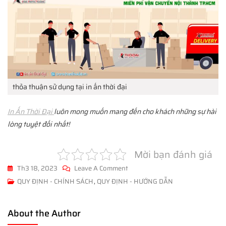
thỏa thuận sử dụng tại in ấn thời đại
In Ấn Thời Đại
luôn mong muốn mang đến cho khách những sự hài
lòng tuyệt đối nhất!
Mời bạn đánh giá
On
Th3 18, 2023
Leave A Comment
THỎA
QUY ĐỊNH - CHÍNH SÁCH
,
QUY ĐỊNH - HƯỚNG DẪN
THUẬN
SỬ
About the Author
DỤNG