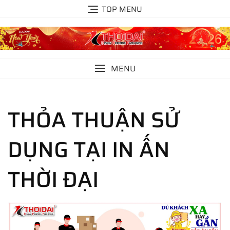
Skip
TOP MENU
to
content
MENU
THỎA THUẬN SỬ
DỤNG TẠI IN ẤN
THỜI ĐẠI