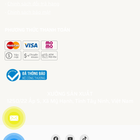
-
Chính sách đổi trả hàng
-
Chính sách bảo mật
PHƯƠNG THỨC THANH TOÁN
XƯỞNG SẢN XUẤT
1250/22 Ấp 5, Xã Mỹ Hạnh, Tỉnh Tây Ninh, Việt Nam