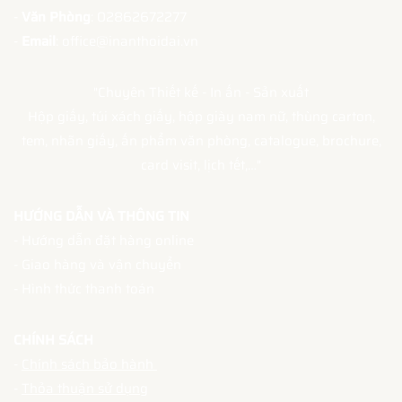
-
Văn Phòng
: 02862672277
-
Email
: office@inanthoidai.vn
"Chuyên Thiết kế - In ấn - Sản xuất
Hộp giấy, túi xách giấy, hộp giày nam nữ, thùng carton,
tem, nhãn giấy, ấn phẩm văn phòng, catalogue, brochure,
card visit, lịch tết,…"
HƯỚNG DẪN VÀ THÔNG TIN
- Hướng dẫn đặt hàng online
- Giao hàng và vận chuyển
- Hình thức thanh toán
CHÍNH SÁCH
-
Chính sách bảo hành
-
Thỏa thuận sử dụng