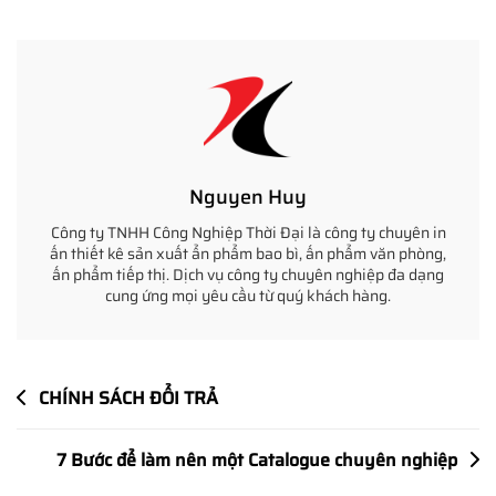
TẠI
IN
ẤN
THỜI
ĐẠI
Nguyen Huy
Công ty TNHH Công Nghiệp Thời Đại là công ty chuyên in
ấn thiết kê sản xuất ẩn phẩm bao bì, ấn phẩm văn phòng,
ấn phẩm tiếp thị. Dịch vụ công ty chuyên nghiệp đa dạng
cung ứng mọi yêu cầu từ quý khách hàng.
Điều
CHÍNH SÁCH ĐỔI TRẢ
hướng
bài
7 Bước để làm nên một Catalogue chuyên nghiệp