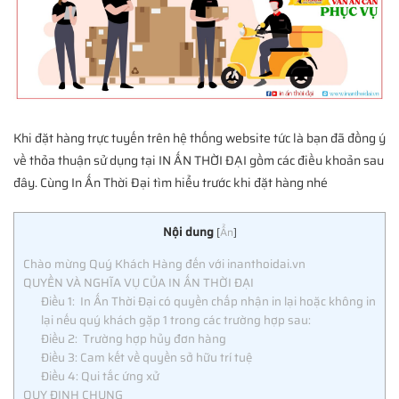
Khi đặt hàng trực tuyến trên hệ thống website tức là bạn đã đồng ý
về thỏa thuận sử dụng tại IN ẤN THỜI ĐẠI gồm các điều khoản sau
đây. Cùng In Ấn Thời Đại tìm hiểu trước khi đặt hàng nhé
Nội dung
[
Ẩn
]
Chào mừng Quý Khách Hàng đến với inanthoidai.vn
QUYỀN VÀ NGHĨA VỤ CỦA IN ẤN THỜI ĐẠI
Điều 1: In Ấn Thời Đại có quyền chấp nhận in lại hoặc không in
lại nếu quý khách gặp 1 trong các trường hợp sau:
Điều 2: Trường hợp hủy đơn hàng
Điều 3: Cam kết về quyền sở hữu trí tuệ
Điều 4: Qui tắc ứng xử
QUY ĐỊNH CHUNG