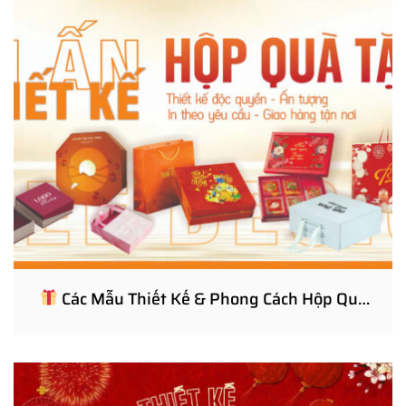
Các Mẫu Thiết Kế & Phong Cách Hộp Quà
Tặng Mới Nhất Năm 2026 – Xu Hướng Sang
Trọng & Tinh Tế Tại In Ấn Thời Đại