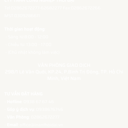
CTY TNHH CÔNG NGHIỆP THỜI ĐẠI
Tel:02862672277-62682277 Fax:02862672266
MST:0309286611
Thời gian hoạt động
:
- Sáng từ:8:00 - 12:00
- Chiều từ: 13:00 - 17:00
- (Chủ nhật không làm việc)
VĂN PHÒNG GIAO DỊCH
298/1 Lê Văn Quới, KP.24, P.Bình Trị Đông, TP. Hồ Chí
Minh, Việt Nam
TƯ VẤN ĐẶT HÀNG
-
Hotline
: 0938 67 67 46
-
Góp ý dịch vụ
: 0938676746
-
Văn Phòng
: 02862672277
-
Email
: office@inanthoidai.vn