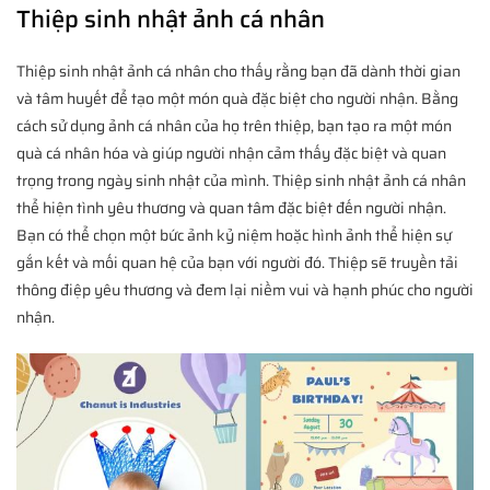
Thiệp sinh nhật ảnh cá nhân
Thiệp sinh nhật ảnh cá nhân cho thấy rằng bạn đã dành thời gian
và tâm huyết để tạo một món quà đặc biệt cho người nhận. Bằng
cách sử dụng ảnh cá nhân của họ trên thiệp, bạn tạo ra một món
quà cá nhân hóa và giúp người nhận cảm thấy đặc biệt và quan
trọng trong ngày sinh nhật của mình. Thiệp sinh nhật ảnh cá nhân
thể hiện tình yêu thương và quan tâm đặc biệt đến người nhận.
Bạn có thể chọn một bức ảnh kỷ niệm hoặc hình ảnh thể hiện sự
gắn kết và mối quan hệ của bạn với người đó. Thiệp sẽ truyền tải
thông điệp yêu thương và đem lại niềm vui và hạnh phúc cho người
nhận.