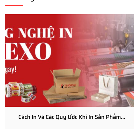
Cách In Và Các Quy Ước Khi In Sản Phẩm
Bằng Công Nghệ In Flexo