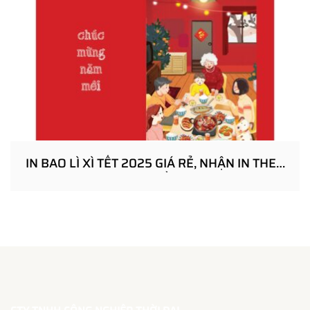
IN BAO LÌ XÌ TẾT 2025 GIÁ RẺ, NHẬN IN THEO
YÊU CẦU