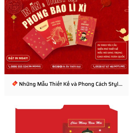
Những Mẫu Thiết Kế và Phong Cách Style
Mới Nhất Cho Bao Lì Xì Năm 2026