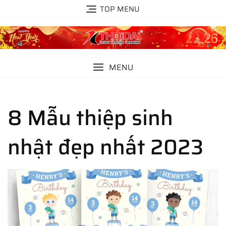
Skip
TOP MENU
to
content
MENU
8 Mẫu thiệp sinh
nhật đẹp nhất 2023