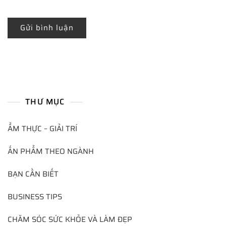
THƯ MỤC
ẨM THỰC – GIẢI TRÍ
ẤN PHẨM THEO NGÀNH
BẠN CẦN BIẾT
BUSINESS TIPS
CHĂM SÓC SỨC KHỎE VÀ LÀM ĐẸP