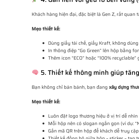
Khách hàng hiện đại, đặc biệt là Gen Z, rất quan
Mẹo thiết kế:
Dùng giấy tái chế, giấy Kraft, không dùng
In thông điệp “Go Green” lên hộp bằng fo
Thêm icon “ECO” hoặc “100% recyclable” g
5. Thiết kế thông minh giúp tăn
Bạn không chỉ bán bánh, bạn đang
xây dựng thư
Mẹo thiết kế:
Luôn đặt logo thương hiệu ở vị trí dễ nhìn
Mỗi hộp nên có slogan ngắn gọn (ví dụ: “
Gắn mã QR trên hộp để khách dễ truy cậ
Thiết kế đồng bộ giữa hộp – sticker – tag 