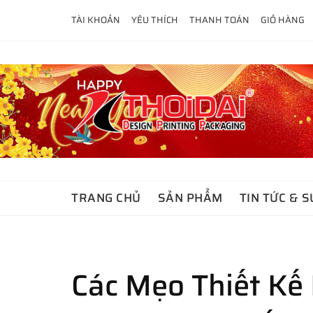
Skip
TÀI KHOẢN
YÊU THÍCH
THANH TOÁN
GIỎ HÀNG
to
content
TRANG CHỦ
SẢN PHẨM
TIN TỨC & S
Các Mẹo Thiết Kế