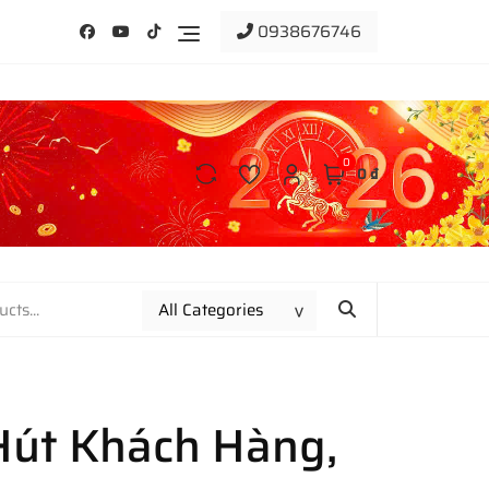
0938676746
0
0 ₫
Hút Khách Hàng,