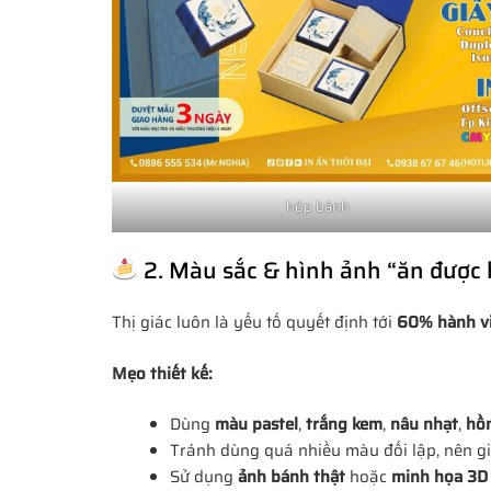
hộp bánh
2. Màu sắc & hình ảnh “ăn được
Thị giác luôn là yếu tố quyết định tới
60% hành v
Mẹo thiết kế:
Dùng
màu pastel
,
trắng kem
,
nâu nhạt
,
hồ
Tránh dùng quá nhiều màu đối lập, nên gi
Sử dụng
ảnh bánh thật
hoặc
minh họa 3D