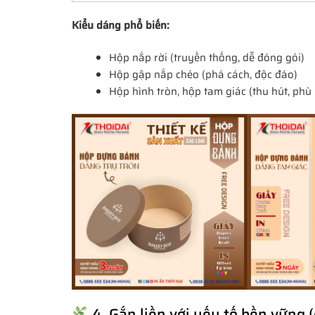
Kiểu dáng phổ biến:
Hộp nắp rời (truyền thống, dễ đóng gói)
Hộp gập nắp chéo (phá cách, độc đáo)
Hộp hình tròn, hộp tam giác (thu hút, phù
4. Gắn liền với yếu tố bền vững (