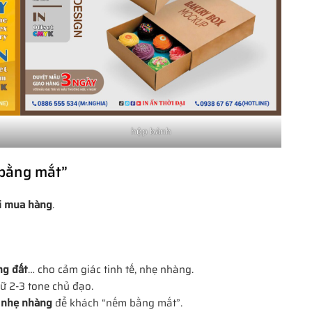
hộp bánh
 bằng mắt”
i mua hàng
.
ng đất
… cho cảm giác tinh tế, nhẹ nhàng.
ữ 2-3 tone chủ đạo.
 nhẹ nhàng
để khách “nếm bằng mắt”.