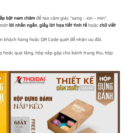
nắp bật nam châm
để tạo cảm giác “sang – xịn – mịn”.
 một
lời nhắn ngắn
,
giấy lót họa tiết tinh tế
hoặc
chữ viết
tên khách hàng hoặc QR Code quét để nhận ưu đãi.
 hoặc quà tặng, hộp nắp gập cho bánh trung thu, hộp