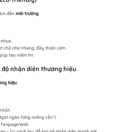
 tâm đến
môi trường
.
 nhựa.
nt chữ nhẹ nhàng, đầy thiện cảm.
iúp tạo niềm tin.
g độ nhận diện thương hiệu
ơng hiệu
.
 nhất.
Ngọt ngào từng miếng cắn”).
p fanpage/web.
treo – túi xách tay để tạo hệ nhận diện mạnh mẽ.