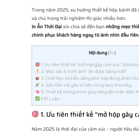
Trong năm 2025, xu hướng thiết kế hộp bánh đã c
và chú trọng trải nghiệm thị giác nhiều hơn.
In Ấn Thời Đại
xin chia sẻ đến bạn
những mẹo thiế
chinh phục khách hàng ngay từ ánh nhìn đầu tiên
Nội dung
[
Ẩn
]
1. Ưu tiên thiết kế “mở hộp gây cảm xúc” (Unbox
2. Màu sắc & hình ảnh “ăn được bằng mắt”
3. Chất liệu và kiểu dáng phù hợp đúng phân kh
4. Gắn liền với yếu tố bền vững (eco-friendly)
5. Thiết kế thông minh giúp tăng độ nhận diện 
Kết Luận
1. Ưu tiên thiết kế “mở hộp gây
Năm 2025 là thời đại của cảm xúc – người tiêu 