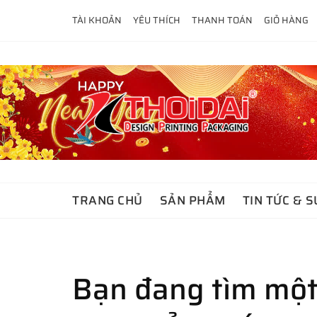
Skip
TÀI KHOẢN
YÊU THÍCH
THANH TOÁN
GIỎ HÀNG
to
content
TRANG CHỦ
SẢN PHẨM
TIN TỨC & S
Bạn đang tìm một