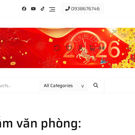
0938676746
0
0 ₫
ẩm văn phòng: