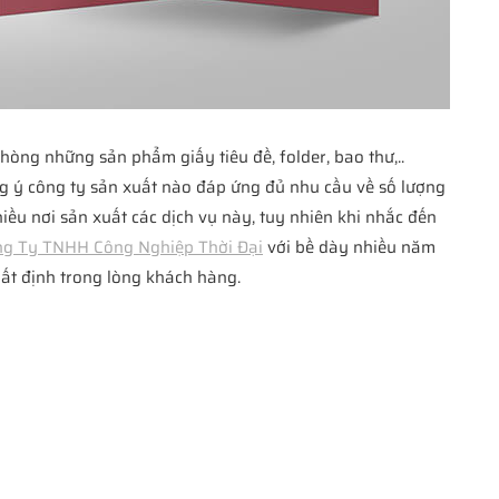
ng những sản phẩm giấy tiêu đề, folder, bao thư,..
 ý công ty sản xuất nào đáp ứng đủ nhu cầu về số lượng
iều nơi sản xuất các dịch vụ này, tuy nhiên khi nhắc đến
g Ty TNHH Công Nghiệp Thời Đại
với bề dày nhiều năm
hất định trong lòng khách hàng.